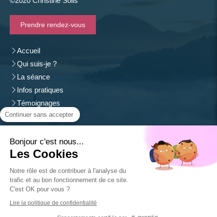
©2020 Christine Solis
Prendre rendez-vous
Accueil
Qui suis-je ?
La séance
Infos pratiques
Témoignages
Continuer sans accepter
Contact
Christine Solis
Bonjour c'est nous...
54500
Vandoeuvre-lès-Nancy
Les Cookies
Afficher le téléphone
Notre rôle est de contribuer à l'analyse du
SIREN: 533 259 081
trafic et au bon fonctionnement de ce site.
C'est OK pour vous ?
Plan du site
Lire la politique de confidentialité
Mentions légales