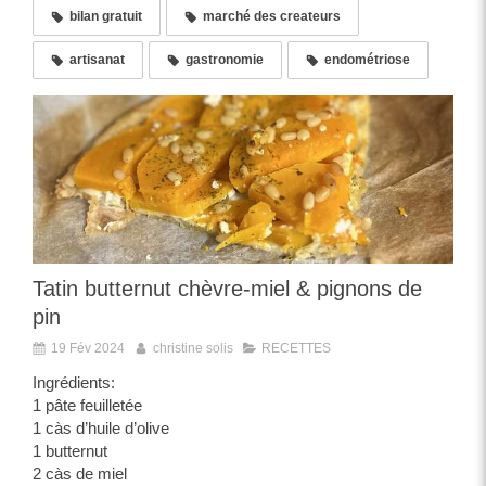
bilan gratuit
marché des createurs
artisanat
gastronomie
endométriose
Tatin butternut chèvre-miel & pignons de
pin
19 Fév 2024
christine solis
RECETTES
Ingrédients:
1 pâte feuilletée
1 càs d’huile d’olive
1 butternut
2 càs de miel