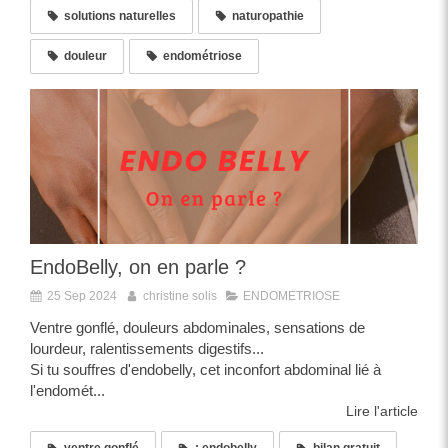
solutions naturelles
naturopathie
douleur
endométriose
EndoBelly, on en parle ?
25 Sep 2024
christine solis
ENDOMETRIOSE
Ventre gonflé, douleurs abdominales, sensations de
lourdeur, ralentissements digestifs...
Si tu souffres d'endobelly, cet inconfort abdominal lié à
l'endomét...
Lire l'article
ventre gonflé
; endobelly
bilan gratuit