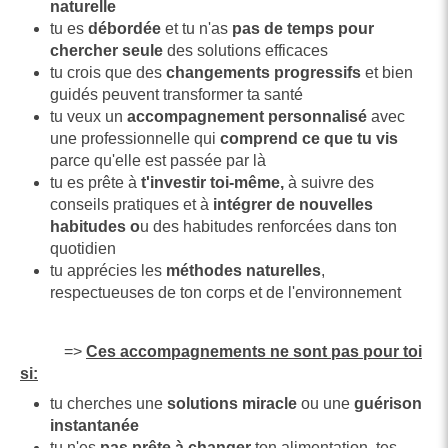
naturelle
tu es
débordée
et tu n'as
pas de
t
emps pour
chercher seule
des solutions efficaces
tu crois que des
changements progressifs
et bien
guidés peuvent transformer ta santé
tu veux un
accompagnement personnalisé
avec
une professionnelle qui
comprend ce que tu vis
parce qu'elle est passée par là
tu es prête à
t'investir toi-même,
à suivre des
conseils pratiques et à
intégrer de nouvelles
habitudes o
u des habitudes renforcées dans ton
quotidien
tu apprécies les
méthodes naturelles
,
respectueuses de ton corps et de l'environnement
=>
Ces accompagnements ne sont pas pour toi
si:
tu cherches une
solutions miracle
ou une
guérison
instantanée
tu n'es
pas prête à changer
ton alimentation, tes