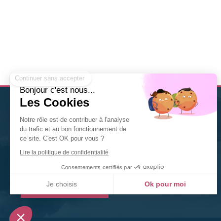
Continuer sans accepter
Bonjour c'est nous...
Les Cookies
Christine Solis
est
thérapeute Diplômée en Naturopathie
Notre rôle est de contribuer à l'analyse
à Nancy
. Nutrition, fleurs de Bach, gemmothérapie,
du trafic et au bon fonctionnement de
phytothérapie... n'hésitez pas à la contacter pour tout
ce site. C'est OK pour vous ?
renseignement ou toute prise de rendez-vous.
Lire la politique de confidentialité
©2020 Christine Solis
Consentements certifiés par
Je choisis
Ok pour moi
Prendre rendez-vous
Plateforme de Gestion du Consentement : Personnalisez vos Options
Axeptio consent
Notre plateforme vous permet d'adapter et de gérer vos paramètres de confidentialité, en ga