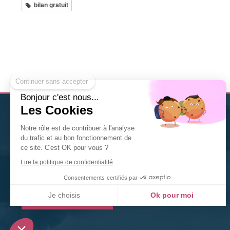
bilan gratuit
Continuer sans accepter
Bonjour c'est nous...
Les Cookies
Christine Solis
est
thérapeute Diplômée en Naturopathie
Notre rôle est de contribuer à l'analyse
à Nancy
. Nutrition, fleurs de Bach, gemmothérapie,
du trafic et au bon fonctionnement de
phytothérapie... n'hésitez pas à la contacter pour tout
ce site. C'est OK pour vous ?
renseignement ou toute prise de rendez-vous.
Lire la politique de confidentialité
©2020 Christine Solis
Consentements certifiés par
Je choisis
Ok pour moi
Prendre rendez-vous
Plateforme de Gestion du Consentement : Personnalisez vos Options
Axeptio consent
Notre plateforme vous permet d'adapter et de gérer vos paramètres de confidentialité, en ga