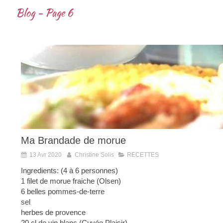
Blog - Page 6
Ma Brandade de morue
13 Avr 2020
Christine Solis
RECETTES
Ingredients: (4 à 6 personnes)
1 filet de morue fraiche (Olsen)
6 belles pommes-de-terre
sel
herbes de provence
20 cl de vin blanc (Cuvée Plaisir)