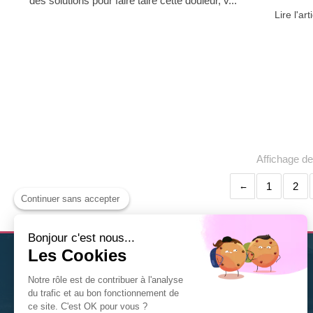
des solutions pour faire taire cette douleur, v...
Lire l'art
Affichage de
1
2
Continuer sans accepter
Bonjour c'est nous...
Les Cookies
Christine Solis
est
thérapeute Diplômée en Naturopathie
Notre rôle est de contribuer à l'analyse
à Nancy
. Nutrition, fleurs de Bach, gemmothérapie,
du trafic et au bon fonctionnement de
phytothérapie... n'hésitez pas à la contacter pour tout
ce site. C'est OK pour vous ?
renseignement ou toute prise de rendez-vous.