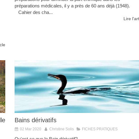
préparations médicales, il y a près de 60 ans déjà (1948).
Cahier des cha...
Lire l'ar
icle
lle
Bains dérivatifs
02 Mar 2020
Christine Solis
FICHES PRATIQUES
Qu'est-ce que le Bain dérivatif?