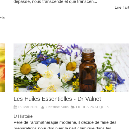
dépasse, nous transcende et que transcen...
Lire l'ar
icle
Les Huiles Essentielles - Dr Valnet
09 Mar 2020
Christine Solis
FICHES PRATIQUES
1/ Histoire
Père de l'aromathérapie moderne, il décide de faire des
préparations pour diminuer la part chimique dans les