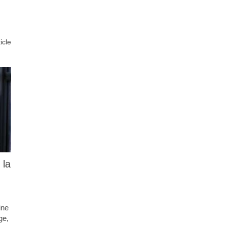
ticle
 la
ine
ge,