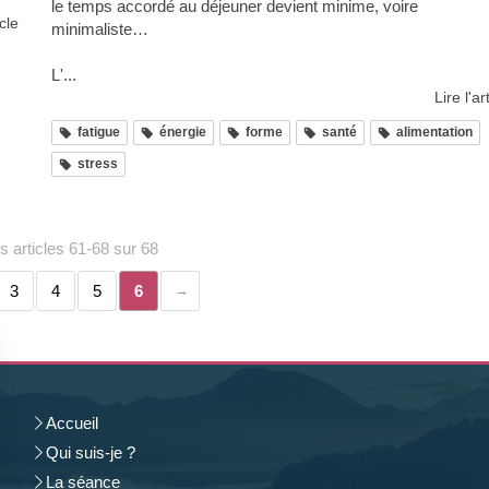
le temps accordé au déjeuner devient minime, voire
icle
minimaliste…
L'...
Lire l'ar
fatigue
énergie
forme
santé
alimentation
stress
s articles 61-68 sur 68
3
4
5
6
Accueil
Qui suis-je ?
La séance