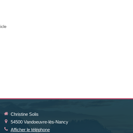
ticle
Christine Solis
54500
Vandoeuvre-lès-Nancy
Afficher le téléphone