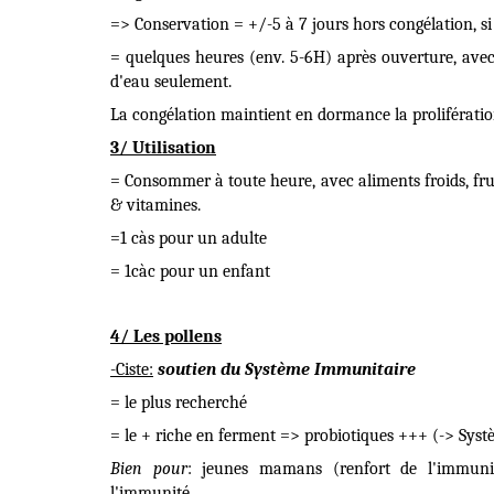
=> Conservation = +/-5 à 7 jours hors congélation, s
= quelques heures (env. 5-6H) après ouverture, avec 
d'eau seulement.
La congélation maintient en dormance la prolifération
3/ Utilisation
= Consommer à toute heure, avec aliments froids, fru
& vitamines.
=1 càs pour un adulte
= 1càc pour un enfant
4/ Les pollens
-Ciste:
soutien du
Système Immunitaire
= le plus recherché
= le + riche en ferment => probiotiques +++ (-> Syst
Bien pour
: jeunes mamans (renfort de l'immunité
l'immunité