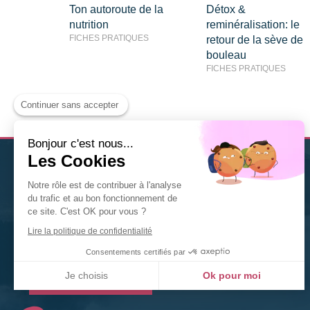
Ton autoroute de la
Détox &
nutrition
reminéralisation: le
FICHES PRATIQUES
retour de la sève de
bouleau
FICHES PRATIQUES
Continuer sans accepter
Bonjour c'est nous...
Les Cookies
Christine Solis
est
thérapeute Diplômée en Naturopathie
Notre rôle est de contribuer à l'analyse
à Nancy
. Nutrition, fleurs de Bach, gemmothérapie,
du trafic et au bon fonctionnement de
phytothérapie... n'hésitez pas à la contacter pour tout
ce site. C'est OK pour vous ?
renseignement ou toute prise de rendez-vous.
Lire la politique de confidentialité
©2020 Christine Solis
Consentements certifiés par
Je choisis
Ok pour moi
Prendre rendez-vous
Plateforme de Gestion du Consentement : Personnalisez vos Options
Axeptio consent
Notre plateforme vous permet d'adapter et de gérer vos paramètres de confidentialité, en ga