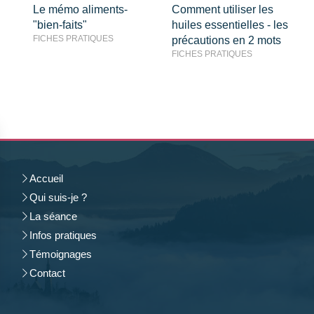
Le mémo aliments-
Comment utiliser les
"bien-faits"
huiles essentielles - les
FICHES PRATIQUES
précautions en 2 mots
FICHES PRATIQUES
Accueil
Qui suis-je ?
La séance
Infos pratiques
Témoignages
Contact
rantissant la conformité avec les réglementations. Personnalisez vos préférences pour contrôler 