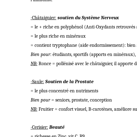
-Châtaignier:
soutien du
Système Nerveux
= le + riche en polyphénol (Anti-Oxydants retrouvés
= le plus riche en minéraux
= contient tryptophane (aide endormissement): bien
Bien pour
: étudiants, sportifs (apports en minéraux), 
NB:
Ronce = pollénisé avec le châtaignier, il apporte
-Saule:
Soutien de la
Prostate
= le plus concentré en nutriments
Bien pour
= seniors, prostate, conception
NB:
Fruitier = confort visuel, B-carotènes, améliore 
-Cerisier:
Beauté
= richesse en Zinc, vit C, B9