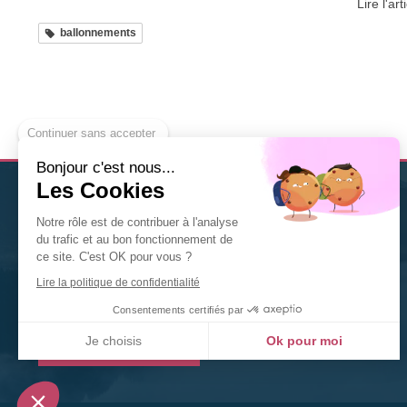
Lire l'art
ballonnements
Continuer sans accepter
Bonjour c'est nous...
Les Cookies
Christine Solis
est
thérapeute Diplômée en Naturopathie
Notre rôle est de contribuer à l'analyse
à Nancy
. Nutrition, fleurs de Bach, gemmothérapie,
du trafic et au bon fonctionnement de
phytothérapie... n'hésitez pas à la contacter pour tout
ce site. C'est OK pour vous ?
renseignement ou toute prise de rendez-vous.
Lire la politique de confidentialité
©2020 Christine Solis
Consentements certifiés par
Je choisis
Ok pour moi
Prendre rendez-vous
Plateforme de Gestion du Consentement : Personnalisez vos Options
Axeptio consent
Notre plateforme vous permet d'adapter et de gérer vos paramètres de confidentialité, en ga