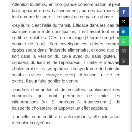
Attention toutefois, en trop grande consommation, il peut
faire apparaître des ballonnements ou des diarrhées et
tout comme le sucre, il convient de ne pas en abuser.
-psyllium: c'est l'allié du transit. Efficace dans les cas de
diarrhée comme de constipation, il est avant tout riche
en fibres solubles. C'est un mucilage (il forme un gel au
contact de l'eau). Son enveloppe est utilisée comme
épaississant dans l'industrie alimentaire, et donc que ce
soit dans la version du cake avec ou sans gluten, il
rajoutera du liant et de l'épaisseur. Il limite le mauvais
cholestérol et les symptômes du syndrome de l'intestin
irritable (
). Attention: utilisé en
source: passeport santé
excès, il peut faire gonfler le ventre.
-poudres d'amandes et de noisettes: contiennent des
nutriments qui vont permettre de limiter les
inflammations (vit. E, omégas 3, magnésium...), de
baisser le cholestérol et apporter un effet satiétant.
-cannelle: riche en fibre et anti-oxydants, elle aide aussi
à réguler la glycémie