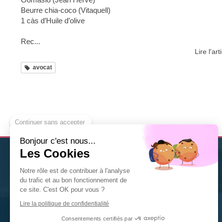
Beurre chia-coco (Vitaquell)
1 càs d’Huile d’olive
Rec...
Lire l'art
avocat
Continuer sans accepter
Bonjour c'est nous...
Les Cookies
Christine Solis
est
thérapeute Diplômée en Naturopathie
Notre rôle est de contribuer à l'analyse
à Nancy
. Nutrition, fleurs de Bach, gemmothérapie,
du trafic et au bon fonctionnement de
phytothérapie... n'hésitez pas à la contacter pour tout
ce site. C'est OK pour vous ?
renseignement ou toute prise de rendez-vous.
Lire la politique de confidentialité
©2020 Christine Solis
Consentements certifiés par