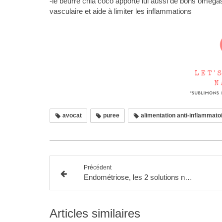
-le beurre chia coco apporte lui aussi de bons omégas,
vasculaire et aide à limiter les inflammations
avocat
puree
alimentation anti-inflammato
Précédent
Endométriose, les 2 solutions naturelles fondamentales
Articles similaires