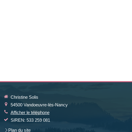
Christine Solis
54500
Vandoeuvre-lès-Nancy
Afficher le téléphone
SIREN: 533 259 081
Plan du site