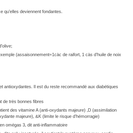
 ce qu’elles deviennent fondantes.
’olive;
xemple (assaisonnement=1càc de raifort, 1 càs d’huile de noix
 et antioxydantes. Il est du reste recommandé aux diabétiques
nt de très bonnes fibres
ontient des vitamine A (anti-oxydants majeure) ,D (assimilation
xydante majeure), &K (limite le risque d’hémorragie)
 en omégas 3, dit anti-inflammatoire