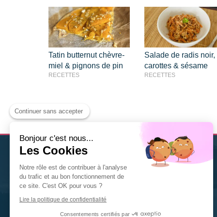
Tatin butternut chèvre-
Salade de radis noir,
miel & pignons de pin
carottes & sésame
RECETTES
RECETTES
Continuer sans accepter
Bonjour c'est nous...
Les Cookies
Christine Solis
est
thérapeute Diplômée en Naturopathie
Notre rôle est de contribuer à l'analyse
à Nancy
. Nutrition, fleurs de Bach, gemmothérapie,
du trafic et au bon fonctionnement de
phytothérapie... n'hésitez pas à la contacter pour tout
ce site. C'est OK pour vous ?
renseignement ou toute prise de rendez-vous.
Lire la politique de confidentialité
©2020 Christine Solis
Consentements certifiés par