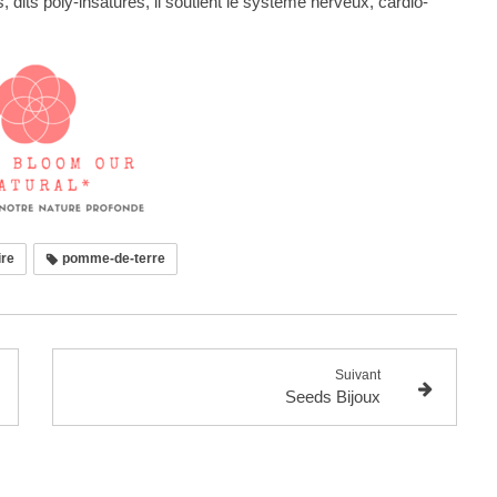
 dits poly-insaturés, il soutient le système nerveux, cardio-
ire
pomme-de-terre
Suivant
Seeds Bijoux