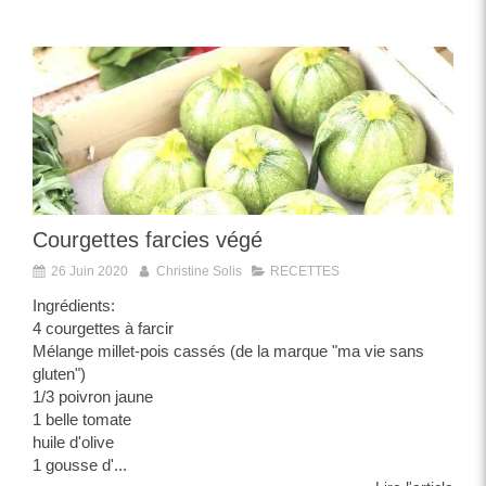
Courgettes farcies végé
26 Juin 2020
Christine Solis
RECETTES
Ingrédients:
4 courgettes à farcir
Mélange millet-pois cassés (de la marque "ma vie sans
gluten")
1/3 poivron jaune
1 belle tomate
huile d'olive
1 gousse d'...