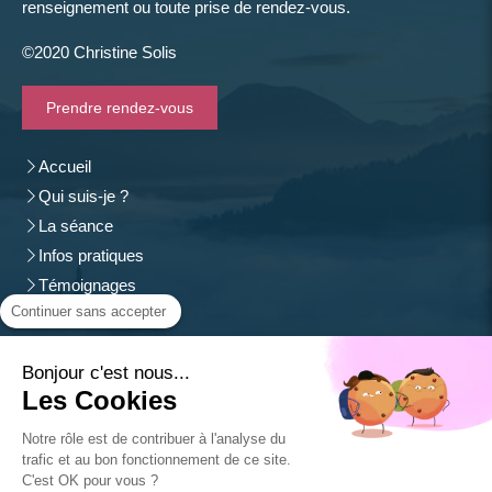
renseignement ou toute prise de rendez-vous.
©2020 Christine Solis
Prendre rendez-vous
Accueil
Qui suis-je ?
La séance
Infos pratiques
Témoignages
Continuer sans accepter
Contact
Christine Solis
Bonjour c'est nous...
54500
Vandoeuvre-lès-Nancy
Les Cookies
Afficher le téléphone
Notre rôle est de contribuer à l'analyse du
SIREN: 533 259 081
trafic et au bon fonctionnement de ce site.
C'est OK pour vous ?
Plan du site