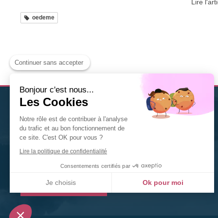
Lire l'art
oedeme
Continuer sans accepter
Bonjour c'est nous...
Les Cookies
Christine Solis
est
thérapeute Diplômée en Naturopathie
Notre rôle est de contribuer à l'analyse
à Nancy
. Nutrition, fleurs de Bach, gemmothérapie,
du trafic et au bon fonctionnement de
phytothérapie... n'hésitez pas à la contacter pour tout
ce site. C'est OK pour vous ?
renseignement ou toute prise de rendez-vous.
Lire la politique de confidentialité
©2020 Christine Solis
Consentements certifiés par
Je choisis
Ok pour moi
Prendre rendez-vous
Plateforme de Gestion du Consentement : Personnalisez vos Options
Axeptio consent
Notre plateforme vous permet d'adapter et de gérer vos paramètres de confidentialité, en ga