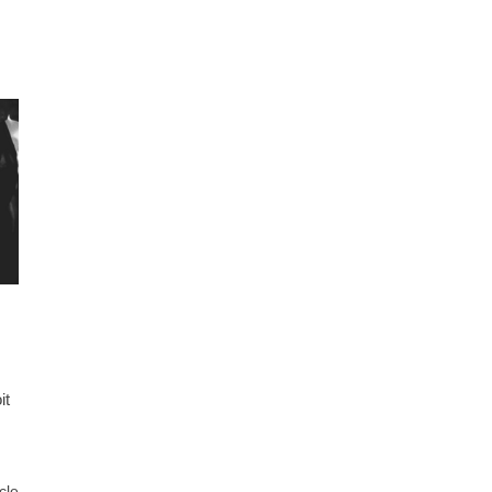
it
icle