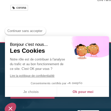
corona
Continuer sans accepter
Bonjour c'est nous...
Les Cookies
Christine Solis
est
thérapeute Diplômée en Naturopathie
Notre rôle est de contribuer à l'analyse
à Nancy
. Nutrition, fleurs de Bach, gemmothérapie,
du trafic et au bon fonctionnement de
phytothérapie... n'hésitez pas à la contacter pour tout
ce site. C'est OK pour vous ?
renseignement ou toute prise de rendez-vous.
Lire la politique de confidentialité
©2020 Christine Solis
Consentements certifiés par
Je choisis
Ok pour moi
Prendre rendez-vous
Plateforme de Gestion du Consentement : Personnalisez vos Options
Axeptio consent
Notre plateforme vous permet d'adapter et de gérer vos paramètres de confidentialité, en ga