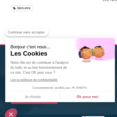
bien-etre
Continuer sans accepter
Bonjour c'est nous...
Les Cookies
Christine Solis
est
thérapeute Diplômée en Naturopathie
Notre rôle est de contribuer à l'analyse
à Nancy
. Nutrition, fleurs de Bach, gemmothérapie,
du trafic et au bon fonctionnement de
phytothérapie... n'hésitez pas à la contacter pour tout
ce site. C'est OK pour vous ?
renseignement ou toute prise de rendez-vous.
Lire la politique de confidentialité
©2020 Christine Solis
Consentements certifiés par
Je choisis
Ok pour moi
Prendre rendez-vous
Plateforme de Gestion du Consentement : Personnalisez vos Options
Axeptio consent
Notre plateforme vous permet d'adapter et de gérer vos paramètres de confidentialité, en ga