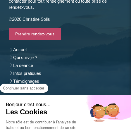
contacter pour tout renseignement ou toute prise de
rendez-vous.
©2020 Christine Solis
Prendre rendez-vous
Accueil
Qui suis-je ?
La séance
Infos pratiques
Témoignages
Continuer sans accepter
Contact
Christine Solis
Bonjour c'est nous...
54500
Vandoeuvre-lès-Nancy
Les Cookies
Afficher le téléphone
Notre rôle est de contribuer à l'analyse du
SIREN: 533 259 081
trafic et au bon fonctionnement de ce site.