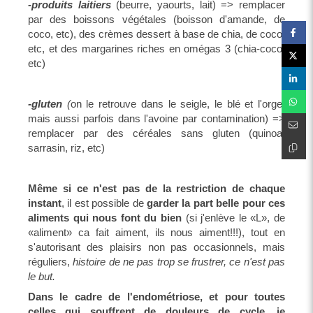
-produits laitiers
(beurre, yaourts, lait) => remplacer
par des boissons végétales (boisson d'amande, de
coco, etc), des crèmes dessert à base de chia, de coco,
etc, et des margarines riches en omégas 3 (chia-coco,
etc)
-gluten
(
on le retrouve dans le seigle, le blé et l'orge,
mais aussi parfois dans l'avoine par contamination) =>
remplacer par des céréales sans gluten (quinoa,
sarrasin, riz, etc)
Même si ce n'est pas de la restriction de chaque
instant
, il est possible de
garder la part belle pour ces
aliments qui nous font du bien
(si j'enlève le «L», de
«aliment» ca fait aiment, ils nous aiment!!!), tout en
s'autorisant des plaisirs non pas occasionnels, mais
réguliers,
histoire de ne pas trop se frustrer, ce n'est pas
le but.
Dans le cadre de l'endométriose, et pour toutes
celles qui souffrent de douleurs de cycle, je