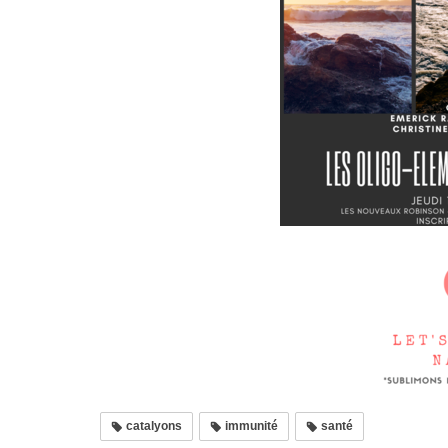
catalyons
immunité
santé