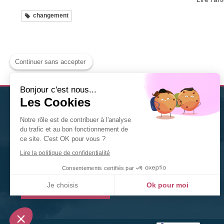
changement
Continuer sans accepter
Bonjour c'est nous...
Les Cookies
Christine Solis
est
thérapeute Diplômée en Naturopathie
Notre rôle est de contribuer à l'analyse
à Nancy
. Nutrition, fleurs de Bach, gemmothérapie,
du trafic et au bon fonctionnement de
phytothérapie... n'hésitez pas à la contacter pour tout
ce site. C'est OK pour vous ?
renseignement ou toute prise de rendez-vous.
Lire la politique de confidentialité
©2020 Christine Solis
Consentements certifiés par
Je choisis
Ok pour moi
Prendre rendez-vous
Plateforme de Gestion du Consentement : Personnalisez vos Options
Axeptio consent
Notre plateforme vous permet d'adapter et de gérer vos paramètres de confidentialité, en ga