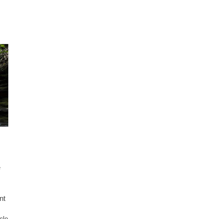
e
nt
icle